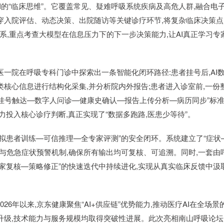
I的“临床思维”。它覆盖常见、疑难呼吸系统疾病及高危人群,融合电
穿入院评估、动态决策、出院随访等关键诊疗环节,将复杂临床决策点
系,重点考查大模型在信息压力下的下一步决策能力,让AI真正学习专
一院在呼吸专科门诊中探索出一条智能化闭环路径:患者挂号后,AI
核心信息进行结构化采集,并分析院内外报告;患者进入诊室前,一份
挂号触达—数字人问诊—健康史确认—报告上传分析—病历同步”标
力投入核心诊疗判断,真正实现了“数据多跑路,医患少等待”。
虚拟患者训练—可信推理—全专家评测”的安全闭环。系统建立了“症状
别与危急症状预警机制,确保所有输出均可复核、可追溯。同时,一套由
专家复核—策略修正”的快速迭代中持续进化,实现从真实临床反馈中汲
26年以来,京东健康聚焦“AI+供应链”优势能力,推动医疗AI在全场景
升级,技术能力与服务规模均取得突破性进展。此次亮相南山呼吸论坛