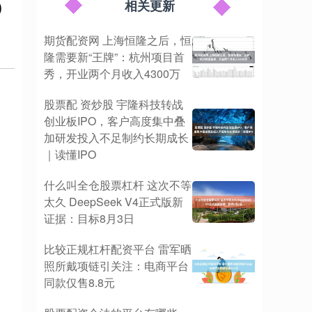
）
相关更新
期货配资网 上海恒隆之后，恒
隆需要新“王牌”：杭州项目首
秀，开业两个月收入4300万
股票配 资炒股 宇隆科技转战
创业板IPO，客户高度集中叠
加研发投入不足制约长期成长
｜读懂IPO
什么叫全仓股票杠杆 这次不等
太久 DeepSeek V4正式版新
证据：目标8月3日
比较正规杠杆配资平台 雷军晒
照所戴项链引关注：电商平台
同款仅售8.8元