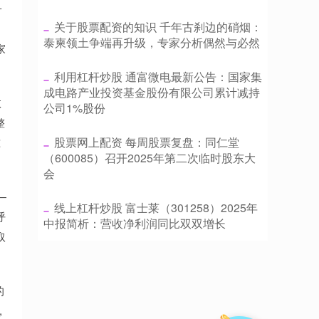
子
​关于股票配资的知识 千年古刹边的硝烟：
泰柬领土争端再升级，专家分析偶然与必然
家
​利用杠杆炒股 通富微电最新公告：国家集
成电路产业投资基金股份有限公司累计减持
数
公司1%股份
整
​股票网上配资 每周股票复盘：同仁堂
准
（600085）召开2025年第二次临时股东大
会
—
​线上杠杆炒股 富士莱（301258）2025年
呼
中报简析：营收净利润同比双双增长
取
的
,