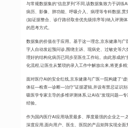
与常规数据集的“信息罗列”不同,该数据集致力于训练A
病历、影像、肺功能、呼吸介入、病理等专科数据,贯
(如证据整合、诊疗路径取舍优先级排序等)纳入评测体
的思考方式。
数据集的价值在于应用。基于这一理念,京东健康与广医
字人自动发起预问诊,围绕主诉、现病史、过敏史等六类
理好的结构化病历已同步至医生工作站。由此形成的“
化流程,让医生从繁琐的录入工作中解放出来,将更多精
面对医疗AI的安全红线,京东健康与广医一院构建了“
体征—检查—诊断—治疗”证据逻辑,并设有禁忌证识
吸医学专家主导的多维评测体系,让AI在“发现问题—
经验。
作为国内医疗AI应用场景最多、厚度最强的企业之一,20
深度应用,面向用户、医生、医院的产品矩阵实现全面