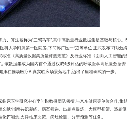
力、算法被称为“三驾马车”,其中高质量行业数据集是基础与核心。
广州医科大学附属第一医院(以下简称广医一院)等单位,正式发布“呼吸医
据国家标准《高质量数据集质量评测规范》及行业标准《面向人工智能的
25)评估,该数据集成为国内首个通过权威4级评估的呼吸医学高质量数据资
东健康在推动医疗AI真实临床场景落地中,迈出了里程碑式的一步。
家临床医学研究中心李时悦教授团队领衔,与京东健康等单位合作,集
经文献/指南共识凝练、病案筛选、出题点提炼、大模型初筛、逐题复
准化评测集,支撑临床决策、病灶检测、分型预测等任务。