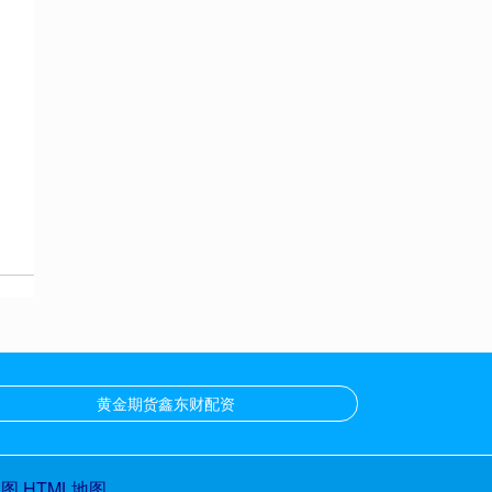
黄金期货鑫东财配资
地图
HTML地图