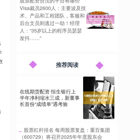
股票配资合法的平台有哪些
Visa裁员2600人：主要波及技
术、产品和工程团队，客服和
后台文员则逃过一劫！经理
人：“35岁以上的程序员瑟瑟
发抖……”
5
学
数
推荐阅读
在线期货配资 恒生银行上
半年净利缩水三成，新董事
长首份“成绩单”遇考验
结
​股票杠杆排名 每周股票复盘：重百集团
（600729）将召开2025年年度股东会