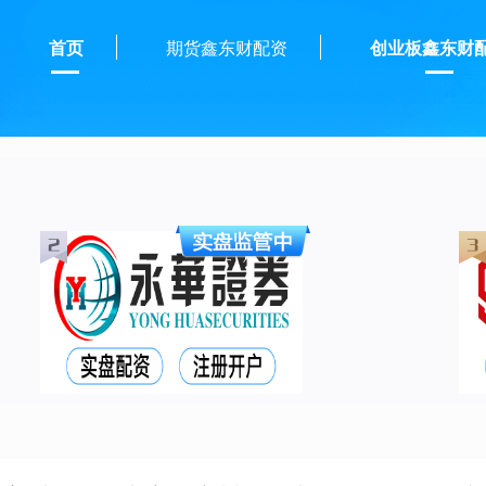
首页
期货鑫东财配资
创业板鑫东财