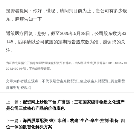
投资者提问：你好，懂秘，请问到目前为止，贵公司有多少股
东，麻烦告知一下
通策医疗回复：您好，截至‌2025年5月28日，公司股东数为83
145，后续请以公司披露的定期报告股东数为准，感谢您的关
注。
为证券之星据公开信息整理股票实盘配资平台排名，由AI算法生成(网信算备310104345710
301240019号)，不构成投资建议。
文章为作者独立观点，不代表期货鑫东财配资_创业板鑫东财配资_黄金期货
鑫东财配资观点
上一篇：
配资网上炒股平台 广誉远：三项国家级非物质文化遗产
是公司三款核心产品的价值底色
下一篇：
海西股票配资 钱江水利：构建“生产-孪生-控制-装备”四
位一体的数智化解决方案