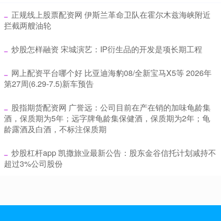
​正规线上股票配资网 伊斯兰革命卫队在霍尔木兹海峡附近
拦截两艘油轮
​炒股怎样融资 宋城演艺：IP衍生品的开发是项长期工程
​网上配资平台哪个好 比亚迪海豹08/全新宝马X5等 2026年
第27周(6.29-7.5)新车预告
​股指期货配资网 广誉远：公司目前在产在销的加味龟龄集
酒，保质期为5年；远字牌龟龄集保健酒，保质期为2年；龟
龄露酒及白酒，不标注保质期
​炒股杠杆app 凯撒旅业最新公告：股东金谷信托计划减持不
超过3%公司股份