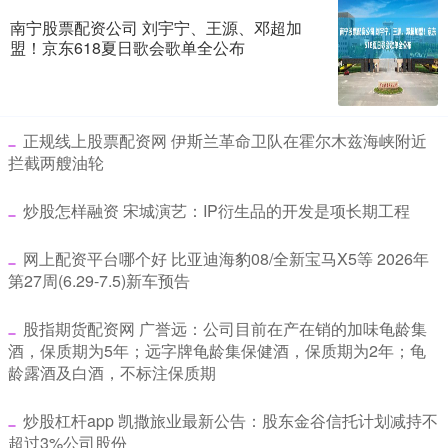
南宁股票配资公司 刘宇宁、王源、邓超加
盟！京东618夏日歌会歌单全公布
​正规线上股票配资网 伊斯兰革命卫队在霍尔木兹海峡附近
拦截两艘油轮
​炒股怎样融资 宋城演艺：IP衍生品的开发是项长期工程
​网上配资平台哪个好 比亚迪海豹08/全新宝马X5等 2026年
第27周(6.29-7.5)新车预告
​股指期货配资网 广誉远：公司目前在产在销的加味龟龄集
酒，保质期为5年；远字牌龟龄集保健酒，保质期为2年；龟
龄露酒及白酒，不标注保质期
​炒股杠杆app 凯撒旅业最新公告：股东金谷信托计划减持不
超过3%公司股份