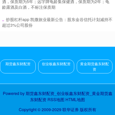
酒，保质期为5年；远字牌龟龄集保健酒，保质期为2年；龟
龄露酒及白酒，不标注保质期
​炒股杠杆app 凯撒旅业最新公告：股东金谷信托计划减持不
超过3%公司股份
期货鑫东财配资
创业板鑫东财配资
黄金期货鑫东财配
资
Powered by
期货鑫东财配资_创业板鑫东财配资_黄金期货鑫
东财配资
RSS地图
HTML地图
Copyright
© 2009-2029
联华证券
版权所有