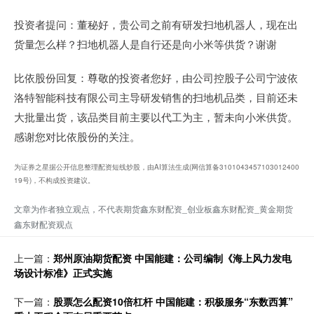
投资者提问：董秘好，贵公司之前有研发扫地机器人，现在出
货量怎么样？扫地机器人是自行还是向小米等供货？谢谢
比依股份回复：尊敬的投资者您好，由公司控股子公司宁波依
洛特智能科技有限公司主导研发销售的扫地机品类，目前还未
大批量出货，该品类目前主要以代工为主，暂未向小米供货。
感谢您对比依股份的关注。
为证券之星据公开信息整理配资短线炒股，由AI算法生成(网信算备3101043457103012400
19号)，不构成投资建议。
文章为作者独立观点，不代表期货鑫东财配资_创业板鑫东财配资_黄金期货
鑫东财配资观点
上一篇：
郑州原油期货配资 中国能建：公司编制《海上风力发电
场设计标准》正式实施
下一篇：
股票怎么配资10倍杠杆 中国能建：积极服务“东数西算”