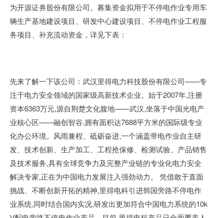
为开源证券股份有限公司。募集资金拟用于不停电作业专用车
辆生产基地建设项目、研发中心建设项目、不停电作业工程服
务项目、补充流动资金，详见下表：
先来了解一下该公司：武汉里得电力科技股份有限公司——专
注于电力安全领域的国家级高新技术企业。始于2007年,注册
资本6363万元,源自荆楚文化腹地——武汉,坐落于中国光电产
业核心区——融创智谷,拥有面积达7688平方米的国际级专业
化办公环境。风雨兼程、砥砺奋进,一个涵盖带电作业自主研
发、技术创新、生产加工、工程抢保修、检测试验、产品销售
及技术服务,具有全球竞争力及完整产业链的专业化电力安全
解决专家,正在为中国电力发展注入强劲动力。 凭借敢于直面
挑战、不断创新开拓的精神,里得电科引进韩国旁路不停电作
业系统,同时结合国内实况,研发出更加符合中国电力系统的10k
V配电旁路不停电作业产品。目前,里得电科产品已全面覆盖人