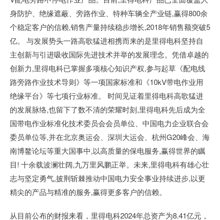
身防护、绝缘遮蔽、旁路作业、特种车辆全产业链,赢得800余
个稳定客户的信赖,销售产量持续稳步增长,2018年销售额突破5
亿。 与发展势头一路高歌猛进相携而来的是里得电科坚持自
主创新与引进吸收国际先进技术并举的发展理念。凭借卓越的
创新力,里得电科已掌握多项核心知识产权,参与起草《配电线
路旁路作业技术导则》等一项国家标准和《10kV带电作业用
绝缘平台》等七项行业标准。 时间见证着里得电科高歌猛进
的发展脉络,也留下了数不清的荣耀时刻,里得电科先后成为全
国带电作业标准化技术委员会会员单位、中国电力企业联合会
委员单位等,并在北京奥运会、深圳大运会、杭州G20峰会、海
南博鳌论坛等重大国事中,以高质量的保电服务,赢得世界的瞩
目! 十余载波澜壮阔,九万里风鹏正举。未来,里得电科有雄心壮
志与坚定勇气,披荆斩棘推动中国电力安全事业持续进步,以更
精尖的产品与精准的服务,赢得更多客户的信赖。
从目前公布的财报来看，里得电科2024年总资产为8.41亿元，