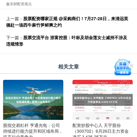
鑫东财配资观点
上一篇：
股票配资哪家正规 @采购商们！7月27-28日，来清远英
德赴一场西牛麻竹笋鲜爽之约
下一篇：
股票交流平台 浙富控股：叶标及胡金莲女士减持不涉及
违规情形
相关文章
股指交易杠杆 亨通光电：公司
配资炒股中心入 天宇股份
持续进行能力提升和区域布局，
（300702）6月26日主力资金
提高行业竞争力
净买入425.25万元