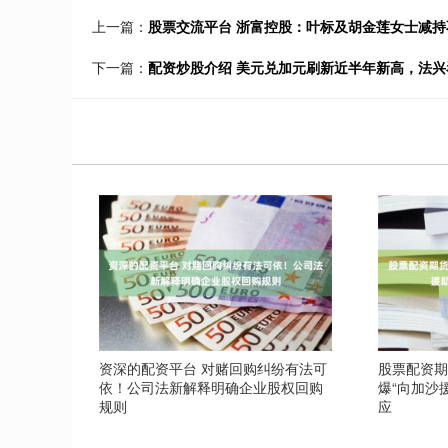
上一篇：
股票交流平台 浙富控股：叶标及胡金莲女士减
下一篇：
配资炒股介绍 美元兑加元刷新近半年新高，法
资深的配资平台 对赌回购纠纷有法可
股票配资期
依！公司法新解释明确企业股权回购
爆“向加沙
规则
应