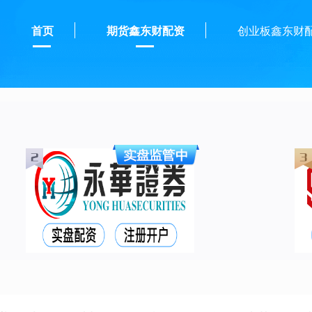
首页
期货鑫东财配资
创业板鑫东财