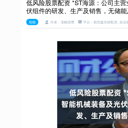
低风险股票配资 *ST海源：公司主
伏组件的研发、生产及销售，无储能
智能
作者：涨幅猎鹰
平台：期货鑫东财配资_创业