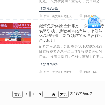
问题。 投资者提问：董秘好，贵公司之前
有研发扫地机器人，现在出货量怎么样？
配资短线炒股
扫....
栏目：期货鑫东财配资
阅读：135
配资免费体验 金田股份：公司将坚持
战略引领，推进国际化布局，不断深
化高端行业、新兴领域的客户合作和
产品应用
证券之星消息，金田股份(601609)05月29
日在投资者关系平台上答复投资者关心的
问题。 投资者提问：你好，董秘！近期股
价持续低迷，成交量持续萎缩，根据公司
配资免费体验
净....
栏目：期货鑫东财配资
阅读：130
共
3
页
30
条记录
首页
1
2
3
下一页
末页