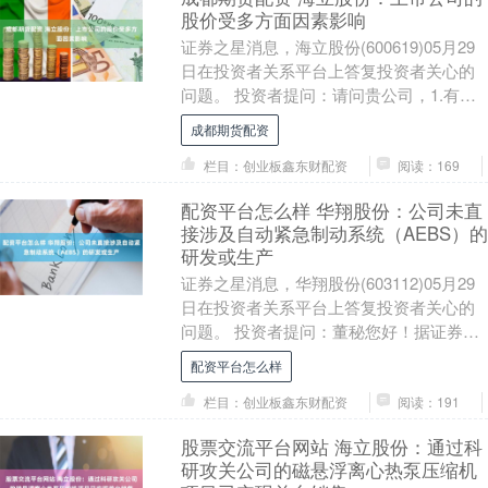
股价受多方面因素影响
证券之星消息，海立股份(600619)05月29
日在投资者关系平台上答复投资者关心的
问题。 投资者提问：请问贵公司，1.有磁
悬浮概念和产品吗？2.有的话为啥业绩....
成都期货配资
栏目：创业板鑫东财配资
阅读：169
配资平台怎么样 华翔股份：公司未直
接涉及自动紧急制动系统（AEBS）的
研发或生产
证券之星消息，华翔股份(603112)05月29
日在投资者关系平台上答复投资者关心的
问题。 投资者提问：董秘您好！据证券时
报报道，强制性国家标准《轻型汽车自动
配资平台怎么样
紧....
栏目：创业板鑫东财配资
阅读：191
股票交流平台网站 海立股份：通过科
研攻关公司的磁悬浮离心热泵压缩机