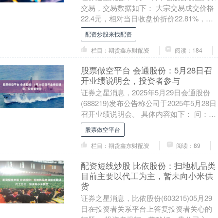
交易，交易数据如下： 大宗交易成交价格
22.4元，相对当日收盘价折价22.81%，成
交9.7万股，成交金额217.28万....
配资炒股来找配资
栏目：期货鑫东财配资
阅读：184
股票做空平台 会通股份：5月28日召
开业绩说明会，投资者参与
证券之星消息，2025年5月29日会通股份
(688219)发布公告称公司于2025年5月28日
召开业绩说明会。 具体内容如下： 问：公
司之后的盈利有什么增长点？....
股票做空平台
栏目：期货鑫东财配资
阅读：89
配资短线炒股 比依股份：扫地机品类
目前主要以代工为主，暂未向小米供
货
证券之星消息，比依股份(603215)05月29
日在投资者关系平台上答复投资者关心的