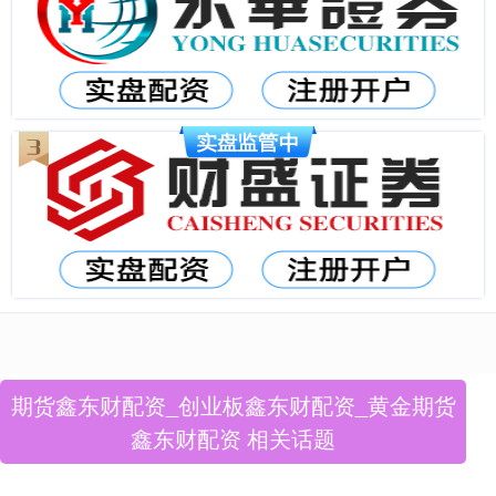
期货鑫东财配资_创业板鑫东财配资_黄金期货
鑫东财配资 相关话题