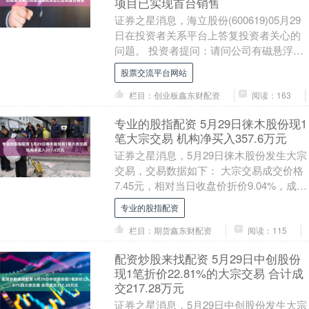
项目已实现首台销售
证券之星消息，海立股份(600619)05月29
日在投资者关系平台上答复投资者关心的
问题。 投资者提问：请问公司有磁悬浮压
缩机的研发与制造吗？ 海立股份回复：
股票交流平台网站
您....
栏目：创业板鑫东财配资
阅读：163
专业的股指配资 5月29日徕木股份现1
笔大宗交易 机构净买入357.6万元
证券之星消息，5月29日徕木股份发生大宗
交易，交易数据如下： 大宗交易成交价格
7.45元，相对当日收盘价折价9.04%，成交
48万股，成交金额357.6万元，买....
专业的股指配资
栏目：期货鑫东财配资
阅读：115
配资炒股来找配资 5月29日中创股份
现1笔折价22.81%的大宗交易 合计成
交217.28万元
证券之星消息，5月29日中创股份发生大宗