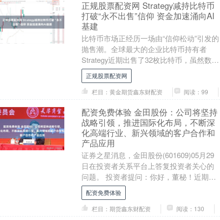
正规股票配资网 Strategy减持比特币
打破“永不出售”信仰 资金加速涌向AI
基建
比特币市场正经历一场由“信仰松动”引发的
抛售潮。全球最大的企业比特币持有者
Strategy近期出售了32枚比特币，虽然数量
微不足道，却因打破其长期坚持的“只买
正规股票配资网
不....
栏目：黄金期货鑫东财配资
阅读：99
配资免费体验 金田股份：公司将坚持
战略引领，推进国际化布局，不断深
化高端行业、新兴领域的客户合作和
产品应用
证券之星消息，金田股份(601609)05月29
日在投资者关系平台上答复投资者关心的
问题。 投资者提问：你好，董秘！近期股
价持续低迷，成交量持续萎缩，根据公司
配资免费体验
净....
栏目：期货鑫东财配资
阅读：130