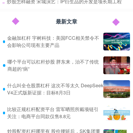
​炒股怎样融资 宋城演艺：IP衍生品的开发是项长期工程
最新文章
金融加杠杆 宇树科技：美国FCC相关禁令不
会影响公司现有主要产品
哪个平台可以杠杆炒股 胖东来，治不了传统
商超的“病”
什么叫全仓股票杠杆 这次不等太久 DeepSeek
V4正式版新证据：目标8月3日
比较正规杠杆配资平台 雷军晒照所戴项链引
关注：电商平台同款仅售8.8元
炒股配资杠杆哪里有 股价腰斩后，SK集团董