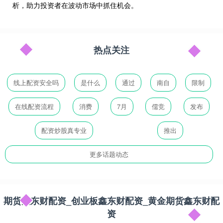
析，助力投资者在波动市场中抓住机会。
热点关注
线上配资安全吗
是什么
通过
南自
限制
在线配资流程
消费
7月
儒竞
发布
配资炒股真专业
推出
更多话题动态
期货鑫东财配资_创业板鑫东财配资_黄金期货鑫东财配
资