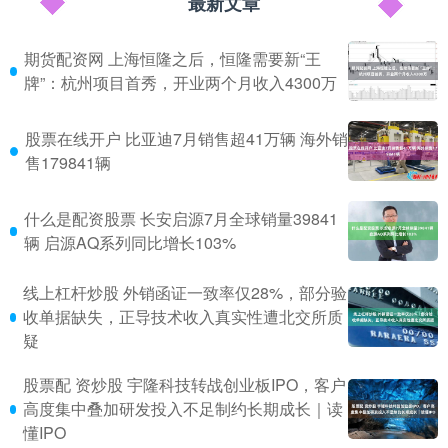
最新文章
期货配资网 上海恒隆之后，恒隆需要新“王
牌”：杭州项目首秀，开业两个月收入4300万
股票在线开户 比亚迪7月销售超41万辆 海外销
售179841辆
什么是配资股票 长安启源7月全球销量39841
辆 启源AQ系列同比增长103%
线上杠杆炒股 外销函证一致率仅28%，部分验
收单据缺失，正导技术收入真实性遭北交所质
疑
股票配 资炒股 宇隆科技转战创业板IPO，客户
高度集中叠加研发投入不足制约长期成长｜读
懂IPO