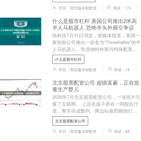
动，永辉超市....
栏目：期货鑫东财配资
阅读：174
什么是股市杠杆 美国公司推出2米高
半人马机器人 恐怖羊头外观引争议
快科技7月31日消息，据媒体报道，美国一
家初创公司推出一款名为“Threehalfes”的半
人马机器人，凭借独特外形与特殊配置什
么是股市杠杆，这款两米高的特种机....
什么是股市杠杆
栏目：期货鑫东财配资
阅读：74
北京股票配资公司 超级富豪，正在批
量生产婴儿
2026年7月北京股票配资公司，一张照片引
爆了互联网。 上百名孩子挤在一间报告厅
里，整齐排成数列。两边站着照顾他们的
阿姨，前方拉着一条横幅。照片由多益网
北京股票配资公司
络官方微....
栏目：期货鑫东财配资
阅读：68