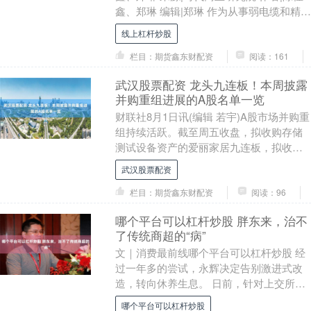
鑫、郑琳 编辑|郑琳 作为从事弱电缆和精密
导体设计、生产和销售的国家高新技术企
线上杠杆炒股
业，....
栏目：期货鑫东财配资
阅读：161
武汉股票配资 龙头九连板！本周披露
并购重组进展的A股名单一览
财联社8月1日讯(编辑 若宇)A股市场并购重
组持续活跃。截至周五收盘，拟收购存储
测试设备资产的爱丽家居九连板，拟收购
鑫寰宇精工60%股权的中岩大地3天2板，
武汉股票配资
拟1....
栏目：期货鑫东财配资
阅读：96
哪个平台可以杠杆炒股 胖东来，治不
了传统商超的“病”
文｜消费最前线哪个平台可以杠杆炒股 经
过一年多的尝试，永辉决定告别激进式改
造，转向休养生息。 日前，针对上交所此
次问询函聚焦永辉超市财务数据的异常变
哪个平台可以杠杆炒股