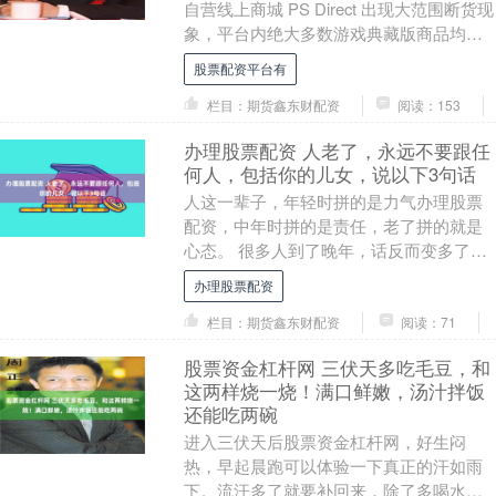
自营线上商城 PS Direct 出现大范围断货现
象，平台内绝大多数游戏典藏版商品均标
注缺货状态，目前仅有《漫威金刚狼》
股票配资平台有
《羊....
栏目：期货鑫东财配资
阅读：153
办理股票配资 人老了，永远不要跟任
何人，包括你的儿女，说以下3句话
人这一辈子，年轻时拼的是力气办理股票
配资，中年时拼的是责任，老了拼的就是
心态。 很多人到了晚年，话反而变多了。
不是因为爱唠叨，是因为心里装了太多
办理股票配资
事。 子女忙，....
栏目：期货鑫东财配资
阅读：71
股票资金杠杆网 三伏天多吃毛豆，和
这两样烧一烧！满口鲜嫩，汤汁拌饭
还能吃两碗
进入三伏天后股票资金杠杆网，好生闷
热，早起晨跑可以体验一下真正的汗如雨
下。流汗多了就要补回来，除了多喝水还