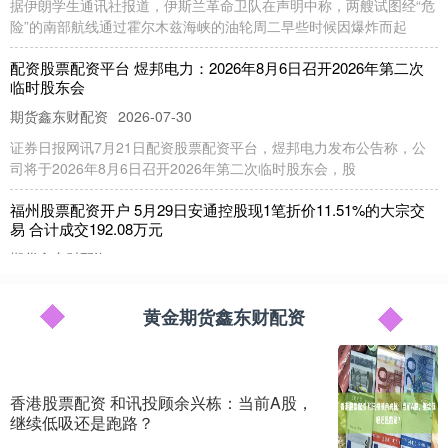
据伊朗学生通讯社报道，伊斯兰革命卫队在声明中称，两艘试图经“危
险”的南部航线通过霍尔木兹海峡的油轮周二早些时候因爆炸而起
配资股票配资平台 煜邦电力：2026年8月6日召开2026年第二次
临时股东会
期货鑫东财配资
2026-07-30
证券日报网讯7月21日配资股票配资平台，煜邦电力发布公告称，公
司将于2026年8月6日召开2026年第二次临时股东会，股
福州股票配资开户 5月29日安通控股现1笔折价11.51%的大宗交
易 合计成交192.08万元
期货鑫东财配资
2026-05-25
证券之星消息，5月29日安通控股发生大宗交易，交易数据如下： 大
宗交易成交价格2.46元，相对当日收盘价折价11.51%
黄金期货鑫东财配资
炒股怎样融资 宋城演艺：IP衍生品的开发是项长期工程
黄金期货鑫东财配资
2026-05-25
香港股票配资 和讯投顾余兴栋：当前A股，
证券之星消息，宋城演艺(300144)05月29日在投资者关系平台上答复
继续低吸还是跑路？
投资者关心的问题。 投资者提问：公司的老景区营收