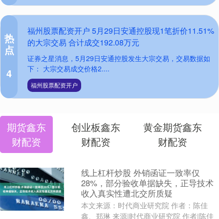
福州股票配资开户 5月29日安通控股现1笔折价11.51%
热
的大宗交易 合计成交192.08万元
点
证券之星消息，5月29日安通控股发生大宗交易，交易数据如
下： 大宗交易成交价格2....
4
福州股票配资开户
期货鑫东
创业板鑫东
黄金期货鑫东
财配资
财配资
财配资
线上杠杆炒股 外销函证一致率仅
28%，部分验收单据缺失，正导技术
收入真实性遭北交所质疑
本文来源：时代商业研究院 作者：陈佳
鑫、郑琳 来源|时代商业研究院 作者|陈佳