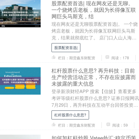
股票配资首选| 现在网友还是无聊。
一个烧烤店老板，就因为长得像互联
网巨头马斯克，结
现在网友还是无聊股票配资首选|。 一个烧
烤店老板，就因为长得像互联网巨头马斯
克，结果就彻底红了。 店门口人山人海，
全是网红，过来拍照打卡和直播的。 而这
股票配资首选|
老板也是....
栏目：期货鑫东财配资
阅读：178
杠杆股票什么意思? 再升科技：目前
生产经营活动正常，不存在应披露而
未披露的重大信息
登录新浪财经APP 搜索【信披】查看更多
考评等级杠杆股票什么意思? 证券日报网讯
7月29日，再升科技在互动平台回答投资者
提问时表示，公司严格按照证监会及交易
杠杆股票什么意思?
所....
栏目：期货鑫东财配资
阅读：59
如何加杠杆炒股 Vatee外汇:稳定币策