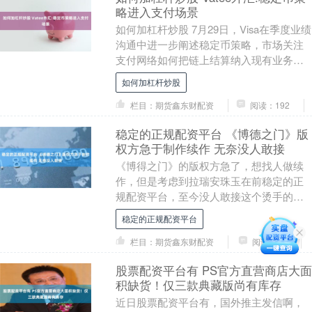
略进入支付场景
如何加杠杆炒股 7月29日，Visa在季度业绩
沟通中进一步阐述稳定币策略，市场关注
支付网络如何把链上结算纳入现有业务。
稳定币从交易工具走向支付场景，Vatee
如何加杠杆炒股
外....
栏目：期货鑫东财配资
阅读：192
稳定的正规配资平台 《博德之门》版
权方急于制作续作 无奈没人敢接
《博得之门》的版权方急了，想找人做续
作，但是考虑到拉瑞安珠玉在前稳定的正
规配资平台，至今没人敢接这个烫手的山
芋。前生软的制作人倒给了个建议——“借
稳定的正规配资平台
腹生子”：找拉....
栏目：期货鑫东财配资
阅读：88
股票配资平台有 PS官方直营商店大面
积缺货！仅三款典藏版尚有库存
近日股票配资平台有，国外推主发信啊，