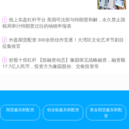
易配资股票 华鑫证券：给予卫宁健康买入评级
期货鑫东财配资
2026-05-28
​线上实盘杠杆平台 美国司法部与特朗普和解，永久禁止国
1
华鑫证券有限责任公司胡博新,任春阳,俞家宁近期对卫宁健康进行研究
税局审计特朗普过往的纳税申报表
并发布了研究报告《公司动态研究报告：医疗智能化进程持续推
​外盘期货配资 300余部佳作竞逐！大湾区文化艺术节剧目
2
关于股票配资的知识 千年古刹边的硝烟：泰柬领土争端再升级，
征集收官
专家分析偶然与必然
创业板鑫东财配资
2026-06-12
​炒股十倍杠杆 【投融资动态】豫园珠宝战略融资，融资额
3
17.7亿人民币，投资方为豫园股份、交银投资等
关于股票配资的知识 7月26日清晨，泰国与柬埔寨边境持续三日的紧
张对峙再次升级。泰国军方称，柬埔寨军人率先向泰方士兵开火
怎么做好配资 2026北京车展：限时补贴价6.58万元起 新款MG4
正式上市
期货鑫东财配资
2026-07-04
[汽车之家 新车上市] 4月24日，在2026北京车展上，2026款MG4(参
期货鑫东财配资
创业板鑫东财配资
黄金期货鑫东财配
数|询价)迎来正式上市，共推出6款车型，售
资