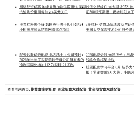
网络配资优惠 地缘局势加剧供应担忧 美国
炒股交易软件 光大期货0721
汽油均价重回每加仑4美元关口
证500领涨期指，反转时刻来
股票杠杆哪个好 韩国央行将于9月启动24
a股杠杆 受市场情绪波动与估
小时离岸韩元结算网络试点项目
美国太空探索技术公司股价遭
配资炒股优秀配资 北方稀土：公司预计
2020配资炒股 光洋股份：与
2026年半年度实现归属于母公司所有者的
战略合作框架协议
净利润同比增加112.74%到121.33%
股票配资学习平台 6月 新势
报！零跑突破9万大关，小鹏月
查看网站首页:
期货鑫东财配资_创业板鑫东财配资_黄金期货鑫东财配资