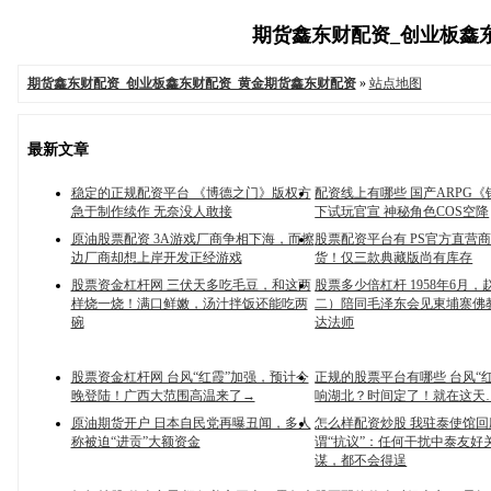
期货鑫东财配资_创业板鑫东财
期货鑫东财配资_创业板鑫东财配资_黄金期货鑫东财配资
»
站点地图
最新文章
稳定的正规配资平台 《博德之门》版权方
配资线上有哪些 国产ARPG
急于制作续作 无奈没人敢接
下试玩官宣 神秘角色COS空降
原油股票配资 3A游戏厂商争相下海，而擦
股票配资平台有 PS官方直营
边厂商却想上岸开发正经游戏
货！仅三款典藏版尚有库存
股票资金杠杆网 三伏天多吃毛豆，和这两
股票多少倍杠杆 1958年6月
样烧一烧！满口鲜嫩，汤汁拌饭还能吃两
二）陪同毛泽东会见東埔寨佛
碗
达法师
股票资金杠杆网 台风“红霞”加强，预计今
正规的股票平台有哪些 台风“
晚登陆！广西大范围高温来了→
响湖北？时间定了！就在这天
原油期货开户 日本自民党再曝丑闻，多人
怎么样配资炒股 我驻泰使馆
称被迫“进贡”大额资金
谓“抗议”：任何干扰中泰友好
谋，都不会得逞