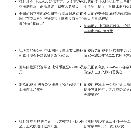
杠杆炒股 什么意思 疑似美方开火！霍尔木
股票配债什么时候上市 三星把“Z F
兹海峡附近一商船遭袭，载有30名船员
个名字，给了一台阔比例的折
全国前10正规配资公司平台 周星驰科幻喜
个人配资安全吗 鑫精诚传感
剧《百变星君》照进现实！脑机接口从“治
器人质量标杆奖
病”走向“超能力”
证劵配资 中国巨石跌停，沪
净卖出7567.38万元
找股票配资公司 中工国际：自上市以来公
配资股票配资平台 煜邦电力：20
司累计现金分红总额达33.75亿元
日召开2026年第二次临时股东
更好的股票配资平台 比特币涨至66808.2美
按天配资利息 SmartSense
元
资深人士加入顾问委员会
期指配资 他把办公室搬进了“银行金库”丨
配资门户线上 一边对伊朗百
上海滩上洋掌柜
给沙特开绿灯，美沙核协议草
拥核铺路”
杠杆炒股开户 阿里新一代大模型千问3.8将
合规的炒股投资工具 任泽平回
至，正式版预计近期开源
股亏损1000万”：​尚未核实