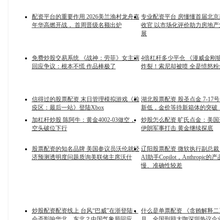
配资平台的重要作用 2026美兰渔村龙舟嘉
专业配资平台 房懂懂首届北京
年华高燃开战， 首周晋级名额出炉
收官 以市场化评价助力房地
展
免费炒股交易系统 《战神：劳菲》女主演
4倍杠杆多少平仓 《漫威金刚
回应争议：根本不慌 作品棒极了
炸裂！索尼却被喷 全是愤怒粉
信得过的股票配资 末日管理模拟游戏《检
湖北股票配资 股圣点金 7-17
疫区：最后一站》登陆Xbox
新低，金价等待新箱体的突破
加杠杆炒股 陈阿牛：黄金4002-03做空，
炒股怎么配资 旷氏点金：美
空头破位下行
伊朗军事打击 黄金继续探底
股票配资的知名品牌 美国参议员沃伦就经
辽阳股票配资 微软执行副总
济预测透明度问题质询美联储主席沃什
AI助手Copilot，Anthropic
慢、准确性较差
炒股配资配资线上 台风“巴威”在浙登陆，
什么是单票配资 《贪贿解释
会否影响华北、东北？中国气象局回应
月，全国刑辩大咖深圳热议企