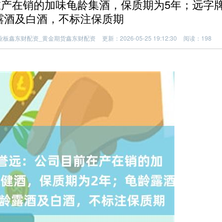
在产在销的加味龟龄集酒，保质期为5年；远字
露酒及白酒，不标注保质期
业板鑫东财配资_黄金期货鑫东财配资
更新：2026-05-25 19:12:30
阅读：198