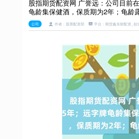
股指期货配资网 广誉远：公司目前
龟龄集保健酒，保质期为2年；龟龄
公司
作者：股票配资部
平台：期货鑫东财配资_创