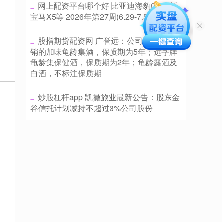
​网上配资平台哪个好 比亚迪海豹08/全新
宝马X5等 2026年第27周(6.29-7.5)新车预告
​股指期货配资网 广誉远：公司目前在产在
销的加味龟龄集酒，保质期为5年；远字牌
龟龄集保健酒，保质期为2年；龟龄露酒及
白酒，不标注保质期
​炒股杠杆app 凯撒旅业最新公告：股东金
谷信托计划减持不超过3%公司股份