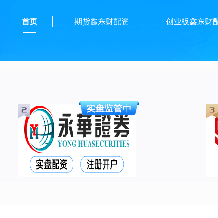
首页
期货鑫东财配资
创业板鑫东财