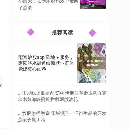
小西天，在越来越精致中走向
了崩溃
推荐阅读
配资炒股app 阵地 + 服务，
惠阳淡水街道绘新就业群体
党建暖心画卷
白
价
​正规线上股票配资网 伊斯兰革命卫队在霍
尔木兹海峡附近拦截两艘油轮
​炒股怎样融资 宋城演艺：IP衍生品的开发
点
是项长期工程