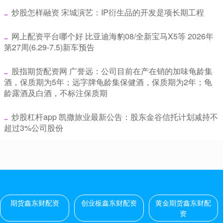
​炒股怎样融资 宋城演艺：IP衍生品的开发是项长期工程
​网上配资平台哪个好 比亚迪海豹08/全新宝马X5等 2026年
第27周(6.29-7.5)新车预告
​股指期货配资网 广誉远：公司目前在产在销的加味龟龄集
酒，保质期为5年；远字牌龟龄集保健酒，保质期为2年；龟
龄露酒及白酒，不标注保质期
​炒股杠杆app 凯撒旅业最新公告：股东金谷信托计划减持不
超过3%公司股份
期货鑫东财配资
创业板鑫东财配资
黄金期货鑫东财配
资