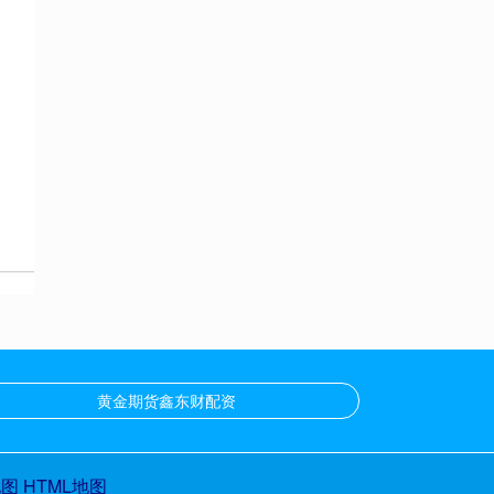
黄金期货鑫东财配资
地图
HTML地图