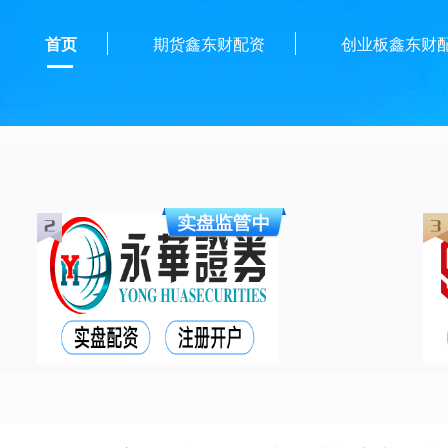
首页
期货鑫东财配资
创业板鑫东财