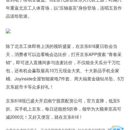
年重返北京工人体育场，以“压轴嘉宾”身份登场，连唱五首作
品送给歌迷。
除了北京工体即将上演的视听盛宴，在京东618夏日歌会当
天，消费者可以边看晚会边比价，打开京东APP搜索 “青春采
销”，即可进入直播间参与连麦比价，不仅能全天瓜分千万红
包，还有机会赢取最高10万元现金大奖、十大新品手机全家
桶、Joyinside全屋智能家电7件套、周大福黄金镶钻吊坠、5万
京东超市卡等众多好礼！
京东618现已盛大开启南宁股票配资公司，官方直降，低至5
折。买手机上京东，每日还能抢5折券，领华为大额券至高可
减2000元！又好又便宜，就在京东618！
文章为作者独立观点，不代表期货鑫东财配资_创业板鑫东财配资_黄金期货