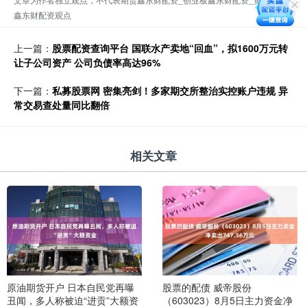
鑫东财配资观点
上一篇：
股票配资查询平台 国联水产卖地“回血”，拟1600万元转
让子公司资产 公司负债率高达96%
下一篇：
私募股票网 密集亮剑！多家期交所整治实控账户违规 异
常交易查处量同比翻倍
相关文章
原油期货开户 日本自民党再曝
股票的配债 威帝股份
丑闻，多人称被迫“进贡”大额资
（603023）8月5日主力资金净