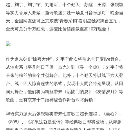
超、刘宇、刘宇宁、刘雨昕、十个勤天、苏醒、王源、张靓颖
等实力音乐人齐聚，邀请歌迷共赴一场夏日音乐派对！晚会当
天，全国网友还可上京东搜“青春采销”看明星独家舞台直拍，
全天可瓜分千万红包，连麦比价还能赢至高10万现金！
作为京东618 “惊喜大使”，刘宇宁此次将带来全开麦live舞台。
从治愈系《平凡的日子借一点光》到《寻一个你》，刘宇宁将
带来与粉丝的首个共创舞台。此外，十个勤天将以线下六人登
台、线上四人惊喜连线的形式，实现十人同台特别呈现。从田
间到舞台，他们将为粉丝带来《后陡门的夏》《友情岁月》等
歌曲，更有京东十二姬神秘合作舞台即将解锁！
华语实力派天后张靓颖将带来七首歌曲超长连唱，《画心》、
《808》、《如果这就是爱情》等经典歌曲即将登场，从海豚
音到电子律动全覆盖。而Z世代原创音乐人代表王源，时隔八