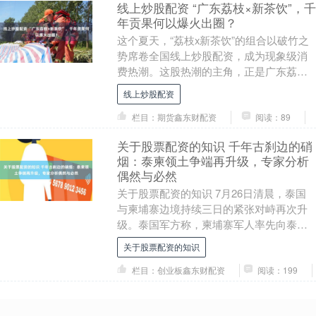
线上炒股配资 “广东荔枝×新茶饮”，千
年贡果何以爆火出圈？
这个夏天，“荔枝x新茶饮”的组合以破竹之
势席卷全国线上炒股配资，成为现象级消
费热潮。这股热潮的主角，正是广东荔
枝。 从茶百道1小时售出5万杯的“荔枝冰
线上炒股配资
奶”，到瑞....
栏目：期货鑫东财配资
阅读：89
关于股票配资的知识 千年古刹边的硝
烟：泰柬领土争端再升级，专家分析
偶然与必然
关于股票配资的知识 7月26日清晨，泰国
与柬埔寨边境持续三日的紧张对峙再次升
级。泰国军方称，柬埔寨军人率先向泰方
士兵开火，泰军随即反击。柬埔寨国防部
关于股票配资的知识
则强烈谴责泰....
栏目：创业板鑫东财配资
阅读：199