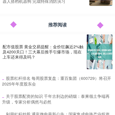
器人搭档机器狗 完成特殊消防演习
推荐阅读
配市值股票 黄金交易提醒：金价狂飙近2%触
及4200关口！三大幕后推手引爆市场，现在
上车还来得及吗？
​股票杠杆排名 每周股票复盘：重百集团（600729）将召开
2025年年度股东会
​关于股票配资的知识 千年古刹边的硝烟：泰柬领土争端再
升级，专家分析偶然与必然
​利用杠杆炒股 通富微电最新公告：国家集成电路产业投资