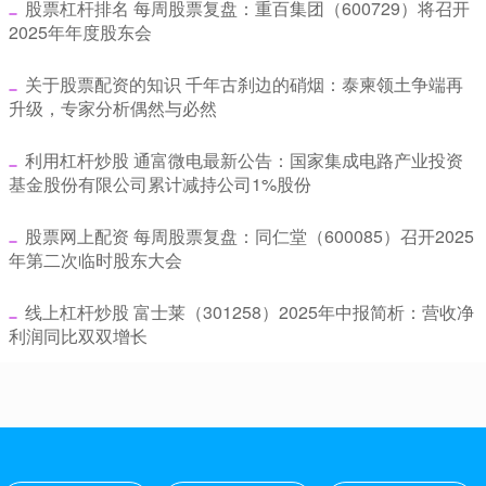
​股票杠杆排名 每周股票复盘：重百集团（600729）将召开
2025年年度股东会
​关于股票配资的知识 千年古刹边的硝烟：泰柬领土争端再
升级，专家分析偶然与必然
​利用杠杆炒股 通富微电最新公告：国家集成电路产业投资
基金股份有限公司累计减持公司1%股份
​股票网上配资 每周股票复盘：同仁堂（600085）召开2025
年第二次临时股东大会
​线上杠杆炒股 富士莱（301258）2025年中报简析：营收净
利润同比双双增长