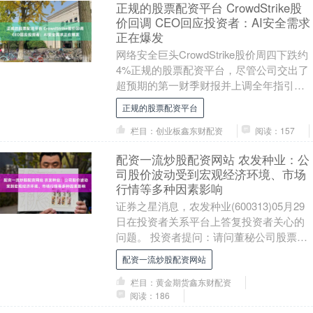
正规的股票配资平台 CrowdStrike股
价回调 CEO回应投资者：AI安全需求
正在爆发
网络安全巨头CrowdStrike股价周四下跌约
4%正规的股票配资平台，尽管公司交出了
超预期的第一财季财报并上调全年指引。
首席执行官乔治·库尔茨在财报发布后向
正规的股票配资平台
投....
栏目：创业板鑫东财配资
阅读：157
配资一流炒股配资网站 农发种业：公
司股价波动受到宏观经济环境、市场
行情等多种因素影响
证券之星消息，农发种业(600313)05月29
日在投资者关系平台上答复投资者关心的
问题。 投资者提问：请问董秘公司股票跌
的多涨的寥寥无几呢，难不成公司高层领
配资一流炒股配资网站
导....
栏目：黄金期货鑫东财配资
阅读：186