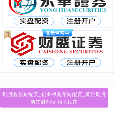
期货鑫东财配资_创业板鑫东财配资_黄金期货
鑫东财配资 相关话题