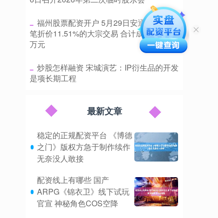
​福州股票配资开户 5月29日安通控股现1
笔折价11.51%的大宗交易 合计成交192.08
万元
​炒股怎样融资 宋城演艺：IP衍生品的开发
是项长期工程
最新文章
稳定的正规配资平台 《博德
之门》版权方急于制作续作
无奈没人敢接
配资线上有哪些 国产
ARPG《锦衣卫》线下试玩
官宣 神秘角色COS空降