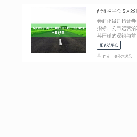
配资被平仓 5月
券商评级是指证券
指标、公司运营治
其严谨的逻辑与前..
配资被平仓
作者：涨停大师兄