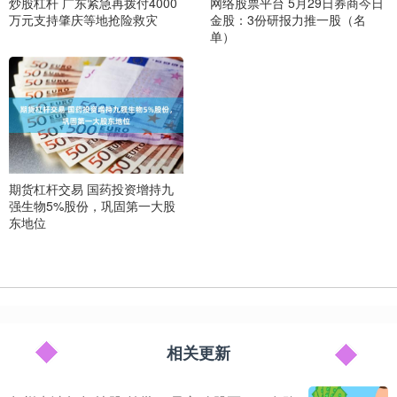
炒股杠杆 广东紧急再拨付4000
网络股票平台 5月29日券商今日
万元支持肇庆等地抢险救灾
金股：3份研报力推一股（名
单）
期货杠杆交易 国药投资增持九
强生物5%股份，巩固第一大股
东地位
相关更新