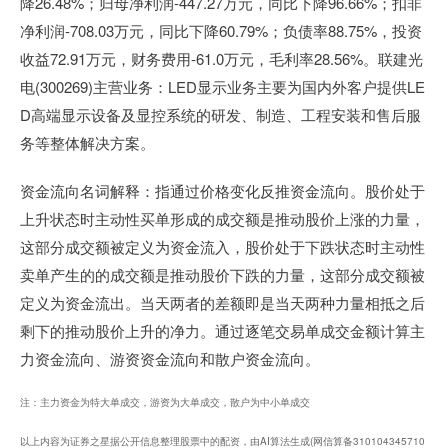
降26.48%；归母净利润-447.27万元，同比下降96.66%；扣非
净利润-708.03万元，同比下降60.79%；负债率88.75%，投资
收益72.91万元，财务费用-61.0万元，毛利率28.56%。联建光
电(300269)主营业务：LED显示业务主要为国内外客户提供LE
D高端显示设备及显控系统的研发、制造、工程安装和售后服
务等整体解决方案。
资金流向名词解释：指通过价格变化反推资金流向。股价处于
上升状态时主动性买单形成的成交额是推动股价上涨的力量，
这部分成交额被定义为资金流入，股价处于下跌状态时主动性
卖单产生的的成交额是推动股价下跌的力量，这部分成交额被
定义为资金流出。当天两者的差额即是当天两种力量相抵之后
剩下的推动股价上升的净力。通过逐笔交易单成交金额计算主
力资金流向、游资资金流向和散户资金流向。
注：主力资金为特大单成交，游资为大单成交，散户为中小单成交
以上内容为证券之星据公开信息整理股票中的配资，由AI算法生成(网信算备310104345710