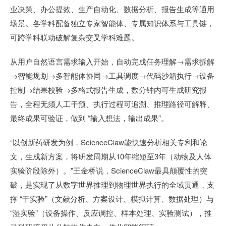
业决策、办公提效、生产自动化、数据分析、报告生成等通用
场景。各学科配备独立专家智能体、专属知识体系与工具链，
可跨学科联动破解复杂交叉学科难题。
从用户自然语言需求输入开始，自动完成任务理解→需求拆解
→智能规划→多智能体协同→工具调度→代码沙箱执行→设备
控制→结果校验→多格式报告生成，数分钟内可生成研究报
告，全程无须人工干预、执行过程可追溯、推理路径可解释、
最终成果可验证，做到 “输入想法，输出成果”。
“以创新药研发为例，ScienceClaw能快速分析相关专利和论
文，生成新方案，将研发周期从10年缩短至3年（动物及人体
实验阶段除外）。”王金桥说，ScienceClaw最具颠覆性的突
破，是实现了从数字世界推理到物理世界执行的全域贯通，支
撑 “干实验”（文献分析、方案设计、模拟计算、数据处理）与
“湿实验”（设备操作、反应调控、样本处理、实验测试），推