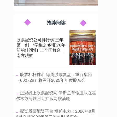
推荐阅读
股票配资公司排行榜 三年
磨一剑，“举重之乡”把70年
前的佳话“打”上全国舞台｜
南方观察
​股票杠杆排名 每周股票复盘：重百集团
（600729）将召开2025年年度股东会
​正规线上股票配资网 伊斯兰革命卫队在霍
尔木兹海峡附近拦截两艘油轮
​配资股票配资平台 煜邦电力：2026年8月
6日召开2026年第二次临时股东会