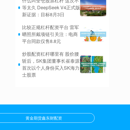
什么叫全仓股票杠杆 这次不
等太久 DeepSeek V4正式版
新证据：目标8月3日
比较正规杠杆配资平台 雷军
晒照所戴项链引关注：电商
平台同款仅售8.8元
炒股配资杠杆哪里有 股价腰
斩后，SK集团董事长崔泰源
首次以个人身份买入SK海力
士股票
黄金期货鑫东财配资